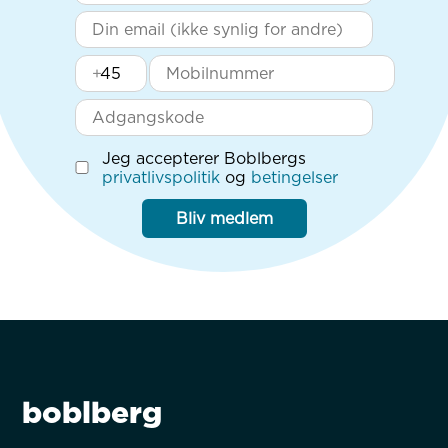
+
Jeg accepterer Boblbergs
privatlivspolitik
og
betingelser
Bliv medlem
boblberg