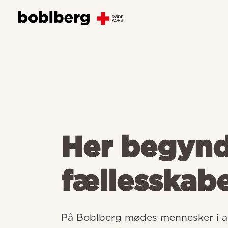
Her begyn
fællesskab
På Boblberg mødes mennesker i all