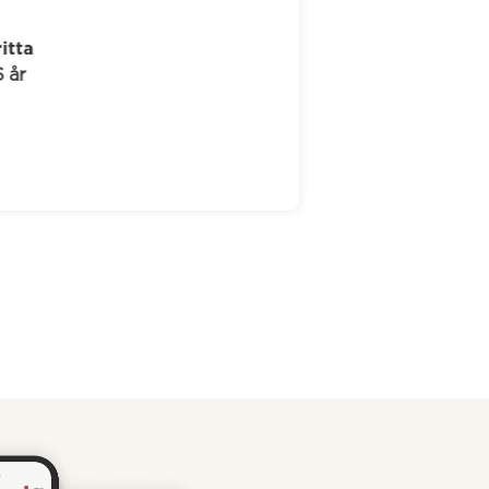
itta
 år