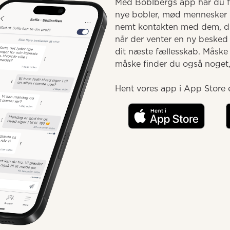
Med Boblbergs app har du fæ
nye bobler, mød mennesker 
nemt kontakten med dem, du 
når der venter en ny besked e
dit næste fællesskab. Måske
måske finder du også noget, d
Hent vores app i App Store e