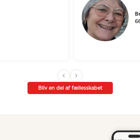
Br
66
Bliv en del af fællesskabet