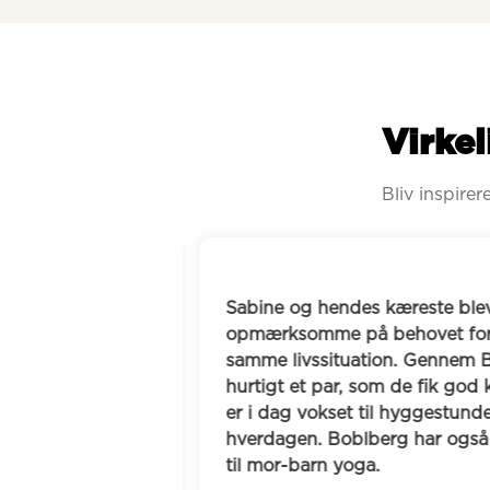
Virkel
Bliv inspire
Sabine og hendes kæreste blev
sse ensomhed og 
opmærksomme på behovet for 
dele oplevelser 
samme livssituation. Gennem B
aber, som blev 
hurtigt et par, som de fik god
e singler med 
er i dag vokset til hyggestunder
del, vin, gåture 
hverdagen. Boblberg har også 
til mor-barn yoga.