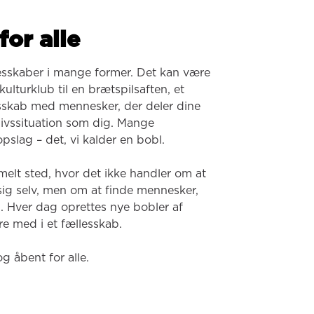
for alle
esskaber i mange former. Det kan være 
ulturklub til en brætspilsaften, et 
lesskab med mennesker, der deler dine 
 livssituation som dig. Mange 
pslag – det, vi kalder en bobl.

melt sted, hvor det ikke handler om at 
 sig selv, men om at finde mennesker, 
. Hver dag oprettes nye bobler af 
e med i et fællesskab.

og åbent for alle.