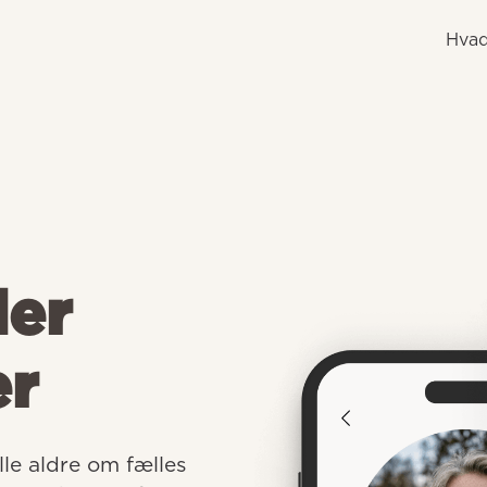
Hvad
der
er
e aldre om fælles 