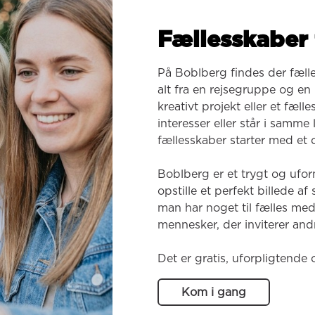
Fællesskaber 
På Boblberg findes der fæll
alt fra en rejsegruppe og en k
kreativt projekt eller et fæl
interesser eller står i samme
fællesskaber starter med et o
Boblberg er et trygt og ufor
opstille et perfekt billede af
man har noget til fælles med
mennesker, der inviterer andr
Det er gratis, uforpligtende 
Kom i gang