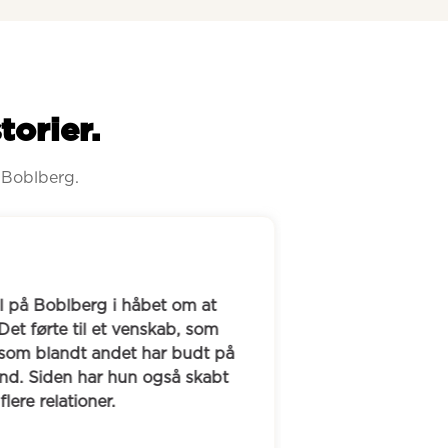
torier.
 Boblberg.
Freddy manglede 
l på Boblberg i håbet om at 
fandt gennem Bob
et førte til et venskab, som 
nyt venskab. Efte
 som blandt andet har budt på 
oplevelser, og s
and. Siden har hun også skabt 
Boblberg har han 
lere relationer.
Eventyret starter 