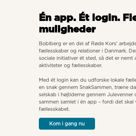
Én app. Ét login. Fl
muligheder
Boblberg er en del af Røde Kors' arbejde 
fællesskaber og relationer i Danmark. Der
sociale initiativer ét sted, så det er nemt
aktiviteter og fællesskaber. 

Med ét login kan du udforske lokale fælle
en snak gennem SnakSammen, træne dansk
selskab i højtiderne gennem Julevenner o
sammen samlet i én app – fordi det skal v
fællesskabet.
Kom i gang nu