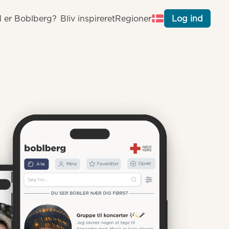
 er Boblberg?
Bliv inspireret
Regioner
Log ind