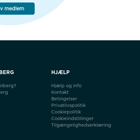
iv medlem
BERG
HJÆLP
blberg?
Hjælp og info
berg
Kontakt
Betingelser
Privatlivspolitik
Cookiepolitik
Cookieindstillinger
Tilgængelighedserklæring