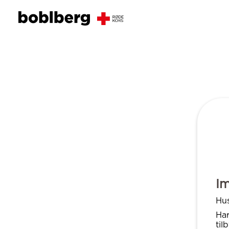
Im
Hus
Har
til