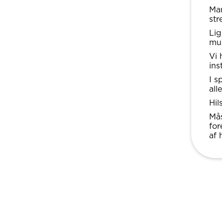
Man
str
Lig
mus
Vi 
ins
I s
all
Hi
Mås
for
af 