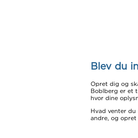
Blev du i
Opret dig og sk
Boblberg er et t
hvor dine oplysn
Hvad venter du
andre, og opret 