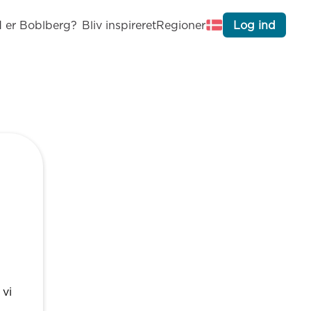
 er Boblberg?
Bliv inspireret
Regioner
Log ind
 vi