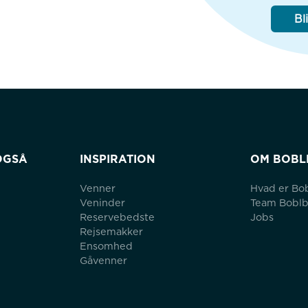
Bl
OGSÅ
INSPIRATION
OM BOBL
Venner
Hvad er Bo
Veninder
Team Bobl
Reservebedste
Jobs
Rejsemakker
Ensomhed
Gåvenner