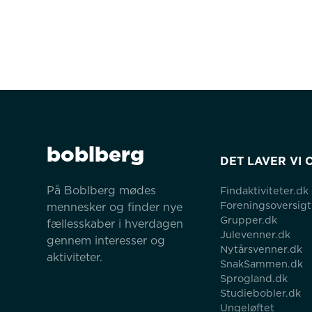
boblberg
DET LAVER VI 
På Boblberg mødes 
Findaktiviteter.dk
Foreningsoversigt
mennesker og finder nye 
Grupper.dk
fællesskaber i hverdagen 
Julevenner.dk
gennem interesser og 
Nytårsvenner.dk
aktiviteter.
SnakSammen.dk
Sprogland.dk
Studiebobler.dk
Ungeløftet