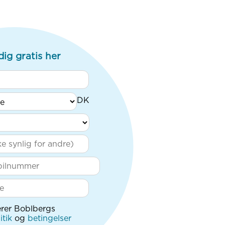
dig gratis her
rer Boblbergs
itik
og
betingelser