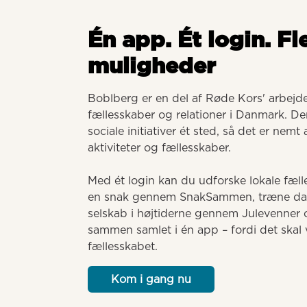
Én app. Ét login. Fl
muligheder
Boblberg er en del af Røde Kors' arbejde 
fællesskaber og relationer i Danmark. Der
sociale initiativer ét sted, så det er nemt
aktiviteter og fællesskaber. 

Med ét login kan du udforske lokale fælle
en snak gennem SnakSammen, træne dansk
selskab i højtiderne gennem Julevenner o
sammen samlet i én app – fordi det skal v
fællesskabet.
Kom i gang nu