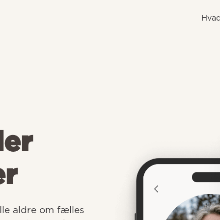
Hvad
der
er
e aldre om fælles 