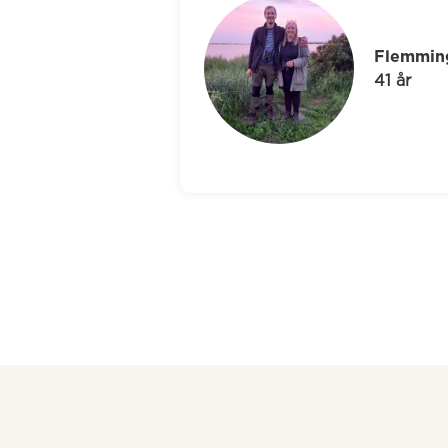
Tina
54 år