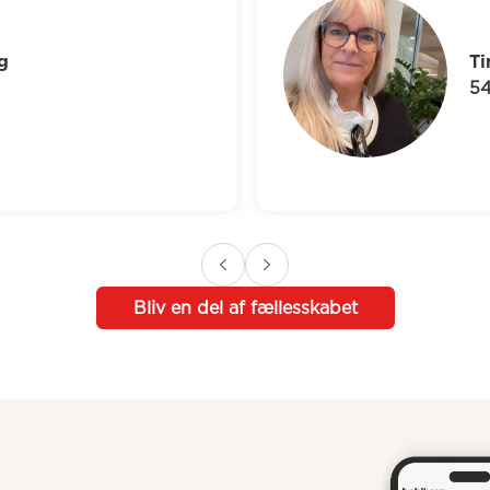
J
7
Bliv en del af fællesskabet