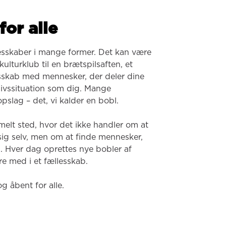
for alle
esskaber i mange former. Det kan være 
ulturklub til en brætspilsaften, et 
lesskab med mennesker, der deler dine 
 livssituation som dig. Mange 
pslag – det, vi kalder en bobl.

melt sted, hvor det ikke handler om at 
 sig selv, men om at finde mennesker, 
. Hver dag oprettes nye bobler af 
e med i et fællesskab.

og åbent for alle.