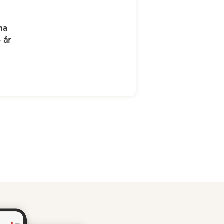
ørgen
0 år