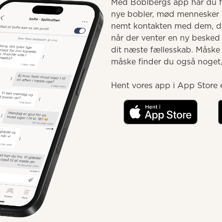
Med Boblbergs app har du fæ
nye bobler, mød mennesker 
nemt kontakten med dem, du 
når der venter en ny besked e
dit næste fællesskab. Måske
måske finder du også noget, d
Hent vores app i App Store e