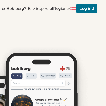
 er Boblberg?
Bliv inspireret
Regioner
Log ind