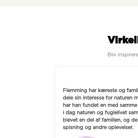
Virkel
Bliv inspire
n manglede en at 
Efter en flytning savnede Tina
 Gennem Boblberg 
hverdagen. På Boblberg fik hu
se, og de oplever 
Dorthe, og de fandt hurtigt en
Venskabet er også 
de et tæt venskab, hvor de mød
 både ture, 
cafébesøg, oplevelser og gode
plads til både hverdag og næ