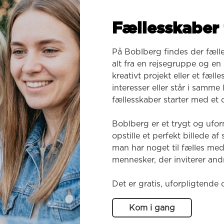
Fællesskaber 
På Boblberg findes der fæll
alt fra en rejsegruppe og en k
kreativt projekt eller et fæl
interesser eller står i samme
fællesskaber starter med et o
Boblberg er et trygt og ufor
opstille et perfekt billede af
man har noget til fælles med
mennesker, der inviterer andr
Det er gratis, uforpligtende 
Kom i gang