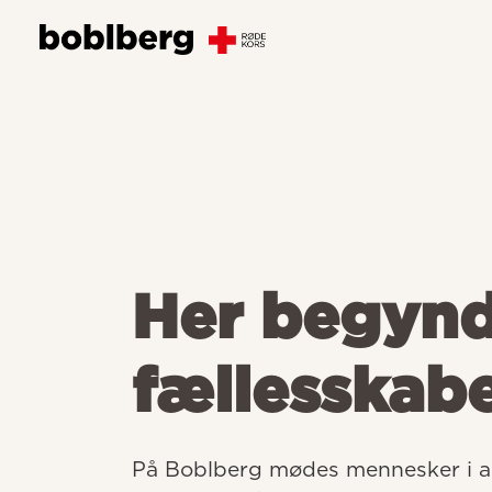
Her begyn
fællesskab
På Boblberg mødes mennesker i all