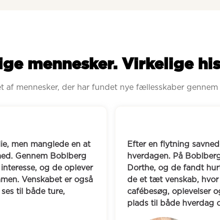
ige mennesker. Virkelige his
ret af mennesker, der har fundet nye fællesskaber gennem
Jørgen elsker at skrive
 nye veninder i 
interesse med. Gennem 
n kontakt til Anne-
af en skrivegruppe med
 særlig kemi. I dag har 
mødes regelmæssigt for
es jævnligt til 
hinandens tekster. Grupp
 samtaler, og hvor der er 
venskab, og de har nu o
rvær.
Portugal med fokus på