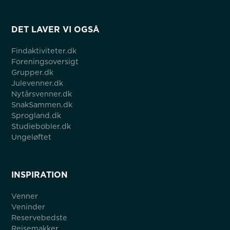
DET LAVER VI OGSÅ
Findaktiviteter.dk
Foreningsoversigt
Grupper.dk
Julevenner.dk
Nytårsvenner.dk
SnakSammen.dk
Sprogland.dk
Studiebobler.dk
Ungeløftet
INSPIRATION
Venner
Veninder
Reservebedste
Rejsemakker