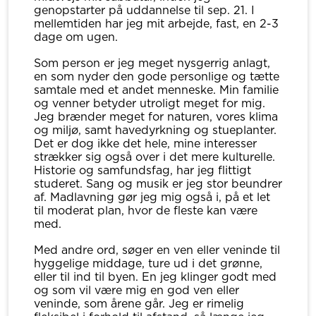
genopstarter på uddannelse til sep. 21. I
mellemtiden har jeg mit arbejde, fast, en 2-3
dage om ugen.
Som person er jeg meget nysgerrig anlagt,
en som nyder den gode personlige og tætte
samtale med et andet menneske. Min familie
og venner betyder utroligt meget for mig.
Jeg brænder meget for naturen, vores klima
og miljø, samt havedyrkning og stueplanter.
Det er dog ikke det hele, mine interesser
strækker sig også over i det mere kulturelle.
Historie og samfundsfag, har jeg flittigt
studeret. Sang og musik er jeg stor beundrer
af. Madlavning gør jeg mig også i, på et let
til moderat plan, hvor de fleste kan være
med.
Med andre ord, søger en ven eller veninde til
hyggelige middage, ture ud i det grønne,
eller til ind til byen. En jeg klinger godt med
og som vil være mig en god ven eller
veninde, som årene går. Jeg er rimelig