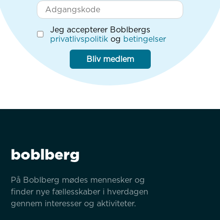
Jeg accepterer Boblbergs
privatlivspolitik
og
betingelser
Bliv medlem
boblberg
På Boblberg mødes mennesker og 
finder nye fællesskaber i hverdagen 
gennem interesser og aktiviteter.