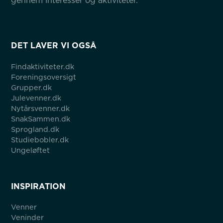
gennem interesser og aktiviteter.
DET LAVER VI OGSÅ
Findaktiviteter.dk
Foreningsoversigt
Grupper.dk
Julevenner.dk
Nytårsvenner.dk
SnakSammen.dk
Sprogland.dk
Studiebobler.dk
Ungeløftet
INSPIRATION
Venner
Veninder