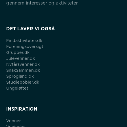
gennem interesser og aktiviteter.
DET LAVER VI OGSÅ
Findaktiviteter.dk
Foreningsoversigt
Grupper.dk
Julevenner.dk
Nytårsvenner.dk
SnakSammen.dk
Sprogland.dk
Studiebobler.dk
Ungeløftet
INSPIRATION
Venner
Veninder