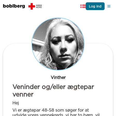
Log ind
Vinther
Veninder og/eller ægtepar
venner
Hej
Vi er ægtepar 48-58 som søger for at
udvide vores vennekreds, vi har to børn, vil