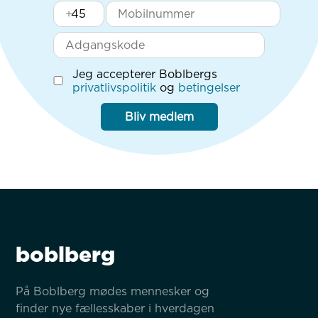
+
Jeg accepterer Boblbergs
privatlivspolitik
og
betingelser
Bliv medlem
boblberg
På Boblberg mødes mennesker og 
finder nye fællesskaber i hverdagen 