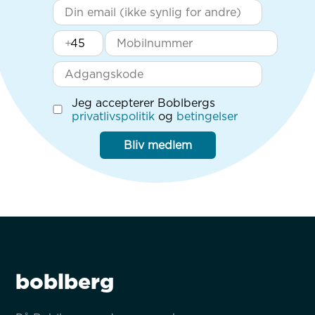
+
Jeg accepterer Boblbergs
privatlivspolitik
og
betingelser
Bliv medlem
boblberg