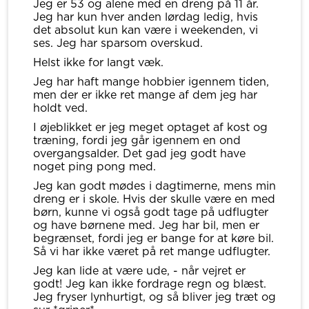
Jeg er 53 og alene med en dreng på 11 år.
Jeg har kun hver anden lørdag ledig, hvis
det absolut kun kan være i weekenden, vi
ses. Jeg har sparsom overskud.
Helst ikke for langt væk.
Jeg har haft mange hobbier igennem tiden,
men der er ikke ret mange af dem jeg har
holdt ved.
I øjeblikket er jeg meget optaget af kost og
træning, fordi jeg går igennem en ond
overgangsalder. Det gad jeg godt have
noget ping pong med.
Jeg kan godt mødes i dagtimerne, mens min
dreng er i skole. Hvis der skulle være en med
børn, kunne vi også godt tage på udflugter
og have børnene med. Jeg har bil, men er
begrænset, fordi jeg er bange for at køre bil.
Så vi har ikke været på ret mange udflugter.
Jeg kan lide at være ude, - når vejret er
godt! Jeg kan ikke fordrage regn og blæst.
Jeg fryser lynhurtigt, og så bliver jeg træt og