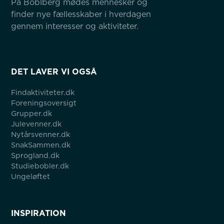
På Boblberg mødes mennesker og 
finder nye fællesskaber i hverdagen 
gennem interesser og aktiviteter.
DET LAVER VI OGSÅ
Findaktiviteter.dk
Foreningsoversigt
Grupper.dk
Julevenner.dk
Nytårsvenner.dk
SnakSammen.dk
Sprogland.dk
Studiebobler.dk
Ungeløftet
INSPIRATION