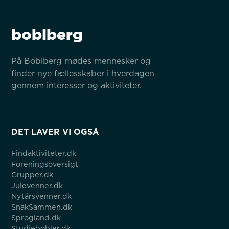
boblberg
På Boblberg mødes mennesker og 
finder nye fællesskaber i hverdagen 
gennem interesser og aktiviteter.
DET LAVER VI OGSÅ
Findaktiviteter.dk
Foreningsoversigt
Grupper.dk
Julevenner.dk
Nytårsvenner.dk
SnakSammen.dk
Sprogland.dk
Studiebobler.dk