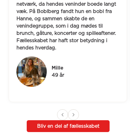
tværk, da hendes veninder boede langt 
veninder
k. På Boblberg fandt hun en bobl fra 
kontakt 
nne, og sammen skabte de en 
hurtigt e
nindegruppe, som i dag mødes til 
venskab,
unch, gåture, koncerter og spilleaftener. 
cafébesø
llesskabet har haft stor betydning i 
og hvor 
ndes hverdag.
nærvær.
Mille
49 år
Bliv en del af fællesskabet