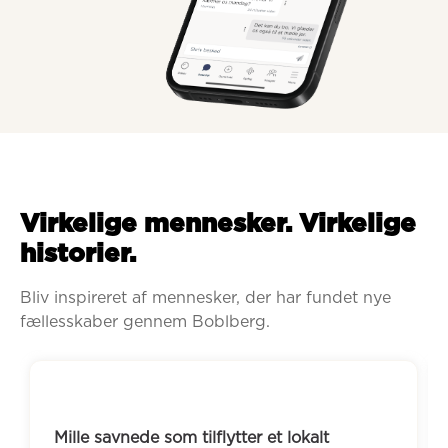
Virkelige mennesker. Virkelige
historier.
Bliv inspireret af mennesker, der har fundet nye 
fællesskaber gennem Boblberg.
le savnede som tilflytter et lokalt 
Efter en 