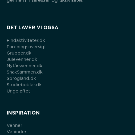
gennem interesser og aktiviteter.
DET LAVER VI OGSÅ
Findaktiviteter.dk
Foreningsoversigt
Grupper.dk
Julevenner.dk
Nytårsvenner.dk
SnakSammen.dk
Sprogland.dk
Studiebobler.dk
Ungeløftet
INSPIRATION
Venner
Veninder