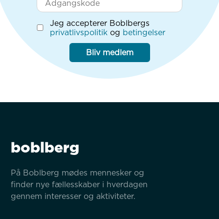
Jeg accepterer Boblbergs
privatlivspolitik
og
betingelser
Bliv medlem
boblberg
På Boblberg mødes mennesker og 
finder nye fællesskaber i hverdagen 
gennem interesser og aktiviteter.