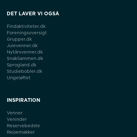
DET LAVER VI OGSÅ
Findaktiviteter.dk
Foreningsoversigt
Grupper.dk
Julevenner.dk
Nytårsvenner.dk
SnakSammen.dk
Sprogland.dk
Studiebobler.dk
Ungeløftet
INSPIRATION
Venner
Veninder
Reservebedste
Rejsemakker