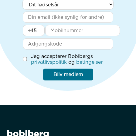
+
Jeg accepterer Boblbergs
privatlivspolitik
og
betingelser
Bliv medlem
boblberg