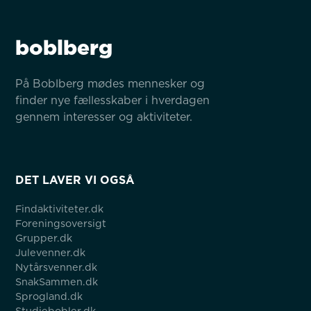
boblberg
På Boblberg mødes mennesker og 
finder nye fællesskaber i hverdagen 
gennem interesser og aktiviteter.
DET LAVER VI OGSÅ
Findaktiviteter.dk
Foreningsoversigt
Grupper.dk
Julevenner.dk
Nytårsvenner.dk
SnakSammen.dk
Sprogland.dk
Studiebobler.dk