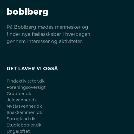
boblberg
På Boblberg mødes mennesker og 
finder nye fællesskaber i hverdagen 
gennem interesser og aktiviteter.
DET LAVER VI OGSÅ
Findaktiviteter.dk
Foreningsoversigt
Grupper.dk
Julevenner.dk
Nytårsvenner.dk
SnakSammen.dk
Sprogland.dk
Studiebobler.dk
Ungeløftet