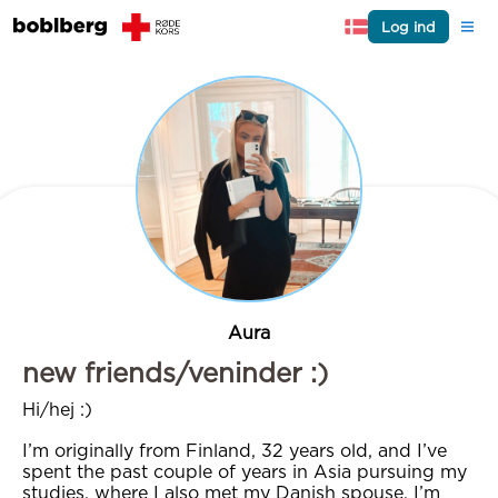
Log ind
Aura
new friends/veninder :)
Hi/hej :)
I’m originally from Finland, 32 years old, and I’ve
spent the past couple of years in Asia pursuing my
studies, where I also met my Danish spouse. I’m