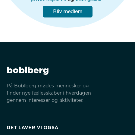
Bliv medlem
boblberg
På Boblberg mødes mennesker og 
finder nye fællesskaber i hverdagen 
gennem interesser og aktiviteter.
DET LAVER VI OGSÅ