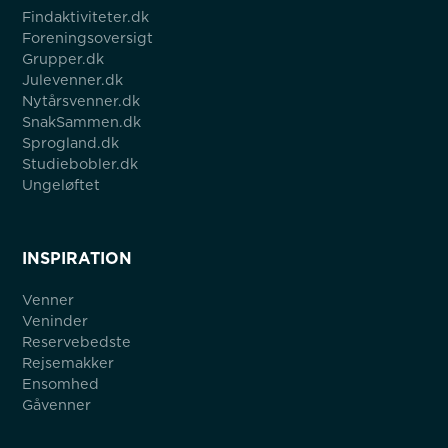
Findaktiviteter.dk
Foreningsoversigt
Grupper.dk
Julevenner.dk
Nytårsvenner.dk
SnakSammen.dk
Sprogland.dk
Studiebobler.dk
Ungeløftet
INSPIRATION
Venner
Veninder
Reservebedste
Rejsemakker
Ensomhed
Gåvenner