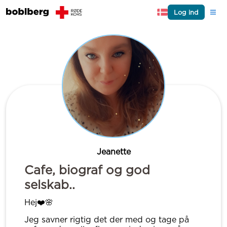
Log ind
Jeanette
Cafe, biograf og god
selskab..
Hej❤️🌸
Jeg savner rigtig det der med og tage på