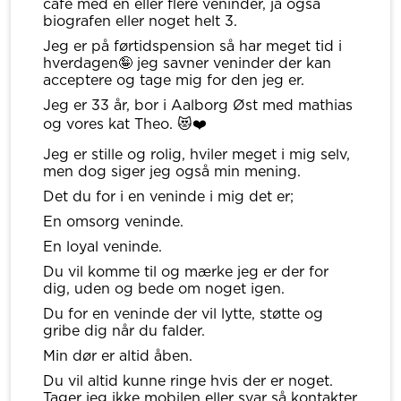
cafe med en eller flere veninder, ja også
biografen eller noget helt 3.
Jeg er på førtidspension så har meget tid i
hverdagen🤪 jeg savner veninder der kan
acceptere og tage mig for den jeg er.
Jeg er 33 år, bor i Aalborg Øst med mathias
og vores kat Theo. 😻❤️
Jeg er stille og rolig, hviler meget i mig selv,
men dog siger jeg også min mening.
Det du for i en veninde i mig det er;
En omsorg veninde.
En loyal veninde.
Du vil komme til og mærke jeg er der for
dig, uden og bede om noget igen.
Du for en veninde der vil lytte, støtte og
gribe dig når du falder.
Min dør er altid åben.
Du vil altid kunne ringe hvis der er noget.
Tager jeg ikke mobilen eller svar så kontakter