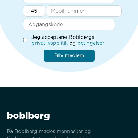
+
Jeg accepterer Boblbergs
privatlivspolitik
og
betingelser
Bliv medlem
boblberg
På Boblberg mødes mennesker og 