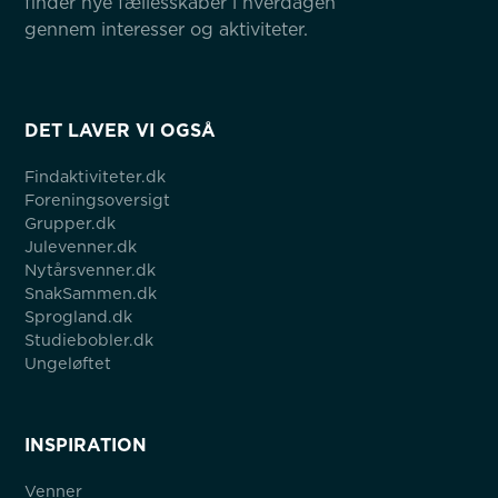
finder nye fællesskaber i hverdagen 
gennem interesser og aktiviteter.
DET LAVER VI OGSÅ
Findaktiviteter.dk
Foreningsoversigt
Grupper.dk
Julevenner.dk
Nytårsvenner.dk
SnakSammen.dk
Sprogland.dk
Studiebobler.dk
Ungeløftet
INSPIRATION
Venner