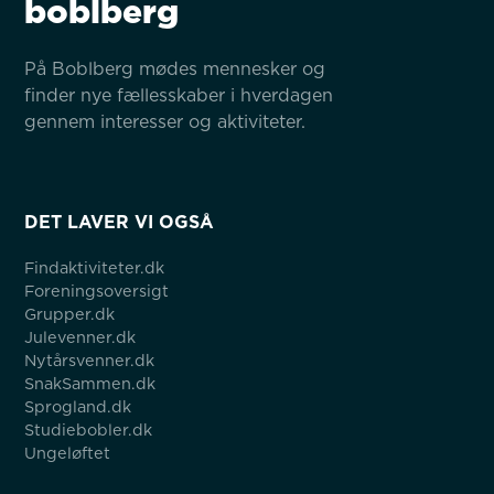
boblberg
På Boblberg mødes mennesker og 
finder nye fællesskaber i hverdagen 
gennem interesser og aktiviteter.
DET LAVER VI OGSÅ
Findaktiviteter.dk
Foreningsoversigt
Grupper.dk
Julevenner.dk
Nytårsvenner.dk
SnakSammen.dk
Sprogland.dk
Studiebobler.dk
Ungeløftet