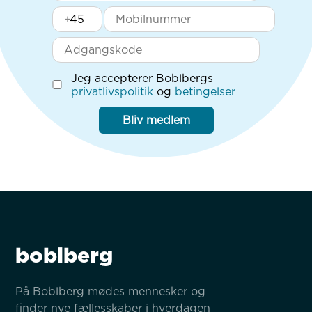
+
Jeg accepterer Boblbergs
privatlivspolitik
og
betingelser
Bliv medlem
boblberg
På Boblberg mødes mennesker og 
finder nye fællesskaber i hverdagen 