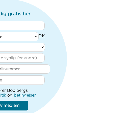
dig gratis her
rer Boblbergs
itik
og
betingelser
iv medlem