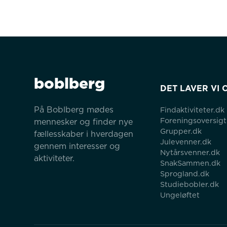
boblberg
DET LAVER VI 
På Boblberg mødes 
Findaktiviteter.dk
Foreningsoversigt
mennesker og finder nye 
Grupper.dk
fællesskaber i hverdagen 
Julevenner.dk
gennem interesser og 
Nytårsvenner.dk
aktiviteter.
SnakSammen.dk
Sprogland.dk
Studiebobler.dk
Ungeløftet