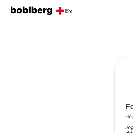
Fo
He
Jeg