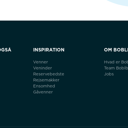
OGSÅ
INSPIRATION
OM BOBL
Venner
Hvad er Bo
Veninder
Team Bobl
Reservebedste
Jobs
Rejsemakker
Ensomhed
Gåvenner