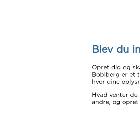
Blev du i
Opret dig og sk
Boblberg er et t
hvor dine oplysn
Hvad venter du
andre, og opret 