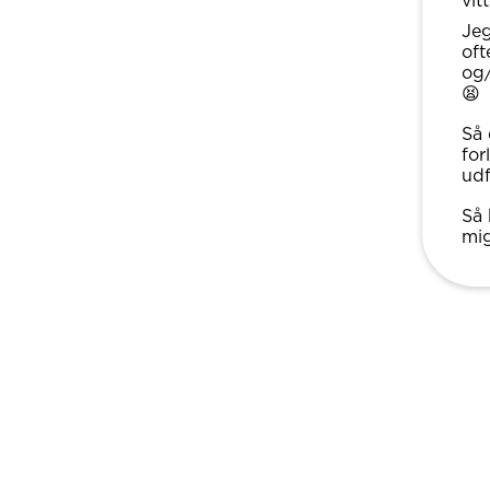
vit
Jeg
oft
og/
😫
Så 
for
udf
Så 
mig