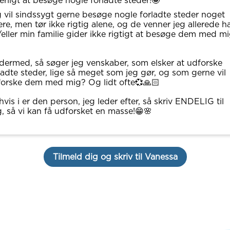
terligt at besøge nogle forladte steder!🤩
 vil sindssygt gerne besøge nogle forladte steder noget
ere, men tør ikke rigtig alene, og de venner jeg allerede ha
eller min familie gider ikke rigtigt at besøge dem med mi
dermed, så søger jeg venskaber, som elsker at udforske
ladte steder, lige så meget som jeg gør, og som gerne vil
orske dem med mig? Og lidt ofte💞🙏🏻
hvis i er den person, jeg leder efter, så skriv ENDELIG til
, så vi kan få udforsket en masse!😁🌸
Tilmeld dig og skriv til Vanessa