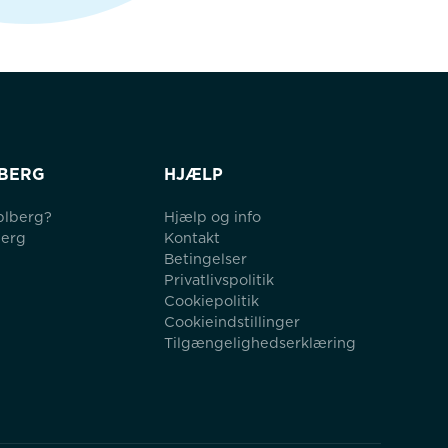
BERG
HJÆLP
blberg?
Hjælp og info
berg
Kontakt
Betingelser
Privatlivspolitik
Cookiepolitik
Cookieindstillinger
Tilgængelighedserklæring