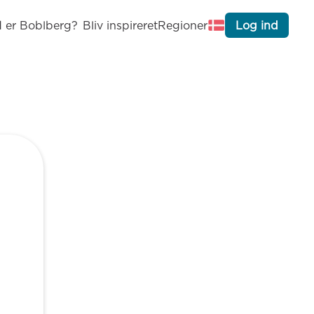
 er Boblberg?
Bliv inspireret
Regioner
Log ind