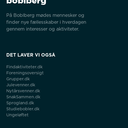
boblberg
På Boblberg mødes mennesker og 
finder nye fællesskaber i hverdagen 
gennem interesser og aktiviteter.
DET LAVER VI OGSÅ
Findaktiviteter.dk
Foreningsoversigt
Grupper.dk
Julevenner.dk
Nytårsvenner.dk
SnakSammen.dk
Sprogland.dk
Studiebobler.dk
Ungeløftet