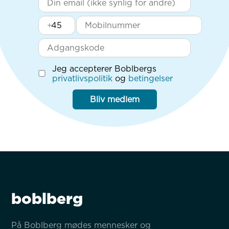
+
Jeg accepterer Boblbergs
privatlivspolitik
og
betingelser
Bliv medlem
boblberg
På Boblberg mødes mennesker og 