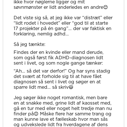
ikke hvor nøglerne ligger og mit
søvnmønster er lidt anderledes en andre😊
Det viste sig så, at jeg ikke var “distræt” eller
“lidt rodet i hovedet” eller “god til at starte
17 projekter på én gang”… der var faktisk en
forklaring, nemlig adhd…
Så jeg tænkte:
Findes der en kvinde eller mand derude,
som også først fik ADHD-diagnosen lidt
sent i livet, og som nogle gange tænker:
“Ah… så det var derfor!” Og har syns stadig
det svært at forholde sig til at have fået
diagnosen så sent i livet og søger en at
sparre lidt med… så skriv😃
Jeg søger ikke noget romantisk, men bare
en at snakke med, grine lidt af kaosset med,
gå en tur med eller noget helt tredje man nu
finder på😊 Måske flere har samme trang og
man kunne lave et fælleskab hvor man sås
og udvekslede lidt fra hverdagene af dens