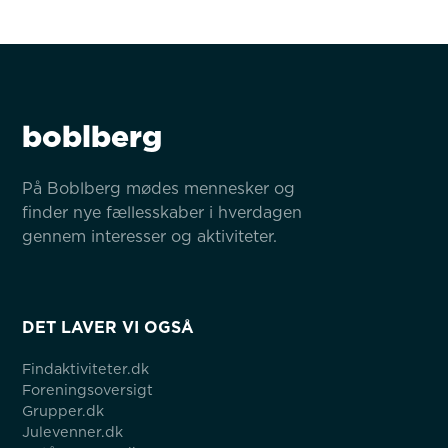
boblberg
På Boblberg mødes mennesker og 
finder nye fællesskaber i hverdagen 
gennem interesser og aktiviteter.
DET LAVER VI OGSÅ
Findaktiviteter.dk
Foreningsoversigt
Grupper.dk
Julevenner.dk