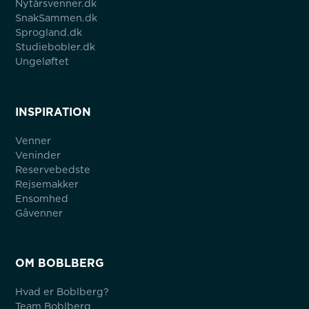
Nytårsvenner.dk
SnakSammen.dk
Sprogland.dk
Studiebobler.dk
Ungeløftet
INSPIRATION
Venner
Veninder
Reservebedste
Rejsemakker
Ensomhed
Gåvenner
OM BOBLBERG
Hvad er Boblberg?
Team Boblberg