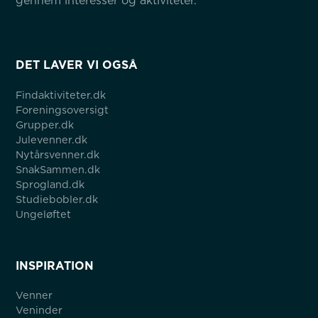
gennem interesser og aktiviteter.
DET LAVER VI OGSÅ
Findaktiviteter.dk
Foreningsoversigt
Grupper.dk
Julevenner.dk
Nytårsvenner.dk
SnakSammen.dk
Sprogland.dk
Studiebobler.dk
Ungeløftet
INSPIRATION
Venner
Veninder