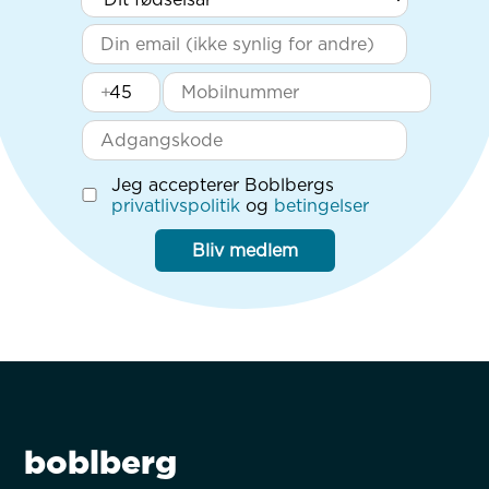
+
Jeg accepterer Boblbergs
privatlivspolitik
og
betingelser
Bliv medlem
boblberg