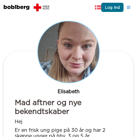
Log ind
Elisabeth
Mad aftner og nye
bekendtskaber
Hej
Er en frisk ung pige på 30 år og har 2
skønne unger på hhv. 3 og 5 år..