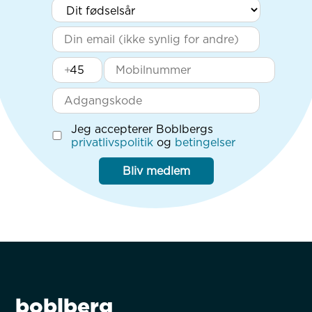
+
Jeg accepterer Boblbergs
privatlivspolitik
og
betingelser
Bliv medlem
boblberg