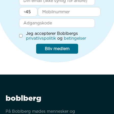
+
Jeg accepterer Boblbergs
privatlivspolitik
og
betingelser
Bliv medlem
boblberg
På Boblberg mødes mennesker og 