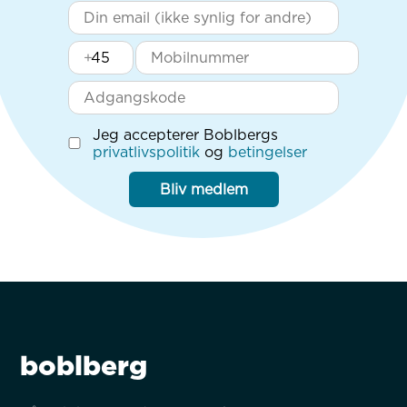
+
Jeg accepterer Boblbergs
privatlivspolitik
og
betingelser
Bliv medlem
boblberg