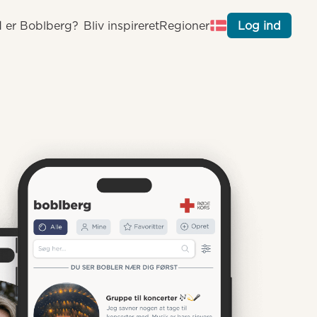
 er Boblberg?
Bliv inspireret
Regioner
Log ind