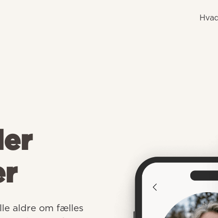
Hvad
der
er
e aldre om fælles 