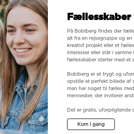
Fællesskaber 
På Boblberg findes der fæll
alt fra en rejsegruppe og en k
kreativt projekt eller et fæl
interesser eller står i samme
fællesskaber starter med et o
Boblberg er et trygt og ufor
opstille et perfekt billede af
man har noget til fælles med
mennesker, der inviterer andr
Det er gratis, uforpligtende 
Kom i gang