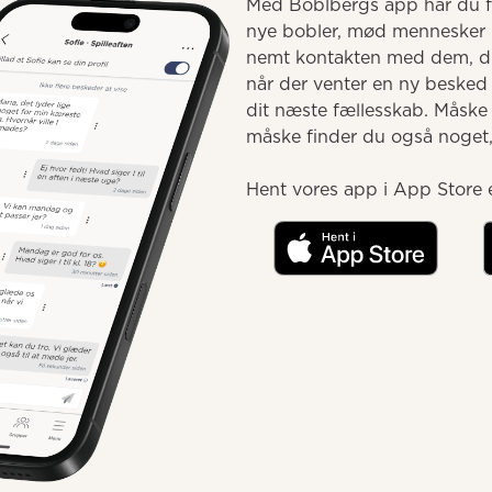
Med Boblbergs app har du fæ
nye bobler, mød mennesker 
nemt kontakten med dem, du 
når der venter en ny besked e
dit næste fællesskab. Måske
måske finder du også noget, d
Hent vores app i App Store e