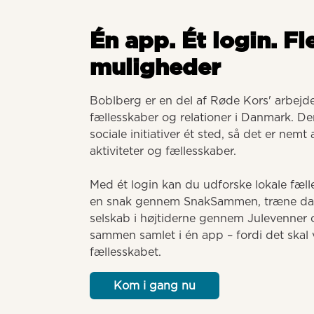
Én app. Ét login. Fl
muligheder
Boblberg er en del af Røde Kors' arbejde 
fællesskaber og relationer i Danmark. Der
sociale initiativer ét sted, så det er nemt
aktiviteter og fællesskaber. 

Med ét login kan du udforske lokale fælle
en snak gennem SnakSammen, træne dansk
selskab i højtiderne gennem Julevenner o
sammen samlet i én app – fordi det skal v
fællesskabet.
Kom i gang nu