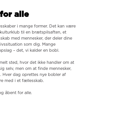
for alle
esskaber i mange former. Det kan være 
ulturklub til en brætspilsaften, et 
lesskab med mennesker, der deler dine 
 livssituation som dig. Mange 
pslag – det, vi kalder en bobl.

melt sted, hvor det ikke handler om at 
 sig selv, men om at finde mennesker, 
. Hver dag oprettes nye bobler af 
e med i et fællesskab.

og åbent for alle.