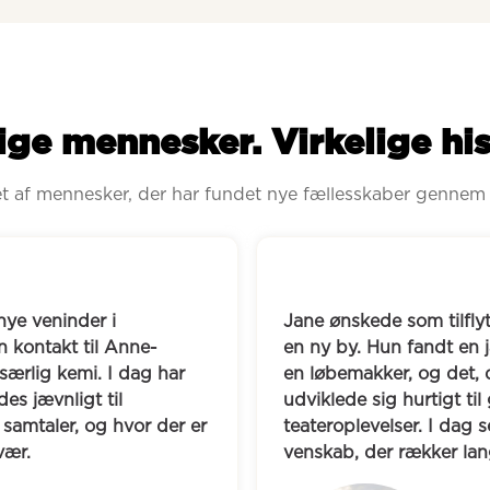
ige mennesker. Virkelige his
ret af mennesker, der har fundet nye fællesskaber gennem
Helene savnede som ført
opbygge nye relationer i 
hverdagen med og særli
drende kvinde, der søgte 
små aktiviteter med. G
gyndte som løbeture, 
Susanne, og de mødes i
e, middage og 
rummer både støtte i h
fast og har opbygget et 
fælles oplevelser, og de
over løbeskoene.
Malaga sammen.