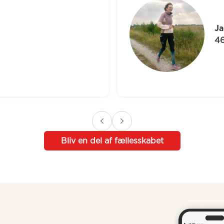
H
5
Bliv en del af fællesskabet