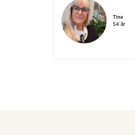
Jane
46 år