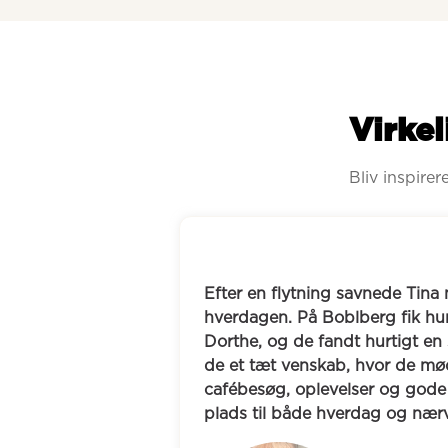
Virkel
Bliv inspire
inder i 
Jane ønskede som tilflytter at 
kt til Anne-
en ny by. Hun fandt en jævnal
kemi. I dag har 
en løbemakker, og det, der be
ligt til 
udviklede sig hurtigt til gåtur
r, og hvor der er 
teateroplevelser. I dag ses de 
venskab, der rækker langt ud 