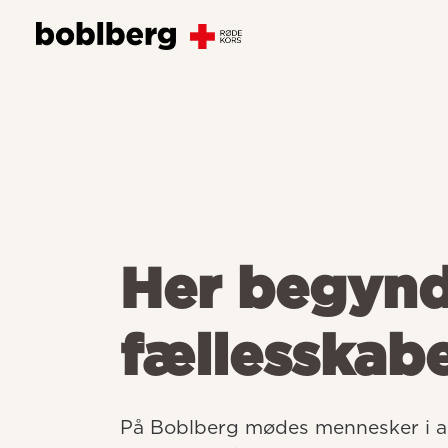
Her begyn
fællesskab
På Boblberg mødes mennesker i all