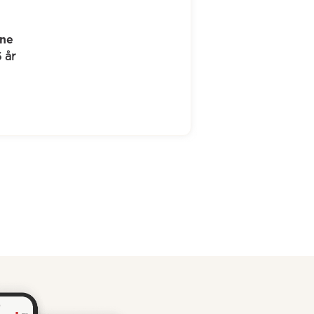
elene
8 år