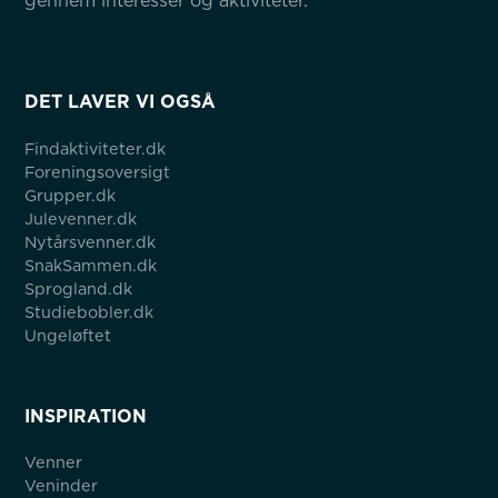
gennem interesser og aktiviteter.
DET LAVER VI OGSÅ
Findaktiviteter.dk
Foreningsoversigt
Grupper.dk
Julevenner.dk
Nytårsvenner.dk
SnakSammen.dk
Sprogland.dk
Studiebobler.dk
Ungeløftet
INSPIRATION
Venner
Veninder