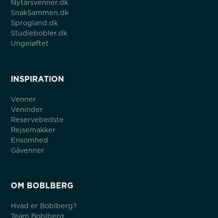
Nytårsvenner.dk
SnakSammen.dk
Sprogland.dk
Studiebobler.dk
Ungeløftet
INSPIRATION
Venner
Veninder
Reservebedste
Rejsemakker
Ensomhed
Gåvenner
OM BOBLBERG
Hvad er Boblberg?
Team Boblberg