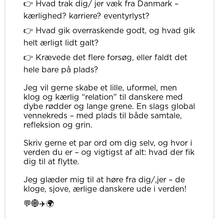
👉 Hvad trak dig/ jer væk fra Danmark –
kærlighed? karriere? eventyrlyst?
👉 Hvad gik overraskende godt, og hvad gik
helt ærligt lidt galt?
👉 Krævede det flere forsøg, eller faldt det
hele bare på plads?
Jeg vil gerne skabe et lille, uformel, men
klog og kærlig “relation" til danskere med
dybe rødder og lange grene. En slags global
vennekreds – med plads til både samtale,
refleksion og grin.
Skriv gerne et par ord om dig selv, og hvor i
verden du er – og vigtigst af alt: hvad der fik
dig til at flytte.
Jeg glæder mig til at høre fra dig/,jer – de
kloge, sjove, ærlige danskere ude i verden!
💬🌐✈️🌍