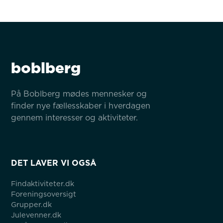
boblberg
På Boblberg mødes mennesker og 
finder nye fællesskaber i hverdagen 
gennem interesser og aktiviteter.
DET LAVER VI OGSÅ
Findaktiviteter.dk
Foreningsoversigt
Grupper.dk
Julevenner.dk