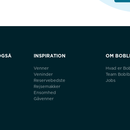
OGSÅ
INSPIRATION
OM BOBL
Venner
Hvad er Bo
Veninder
Team Bobl
Reservebedste
Jobs
Rejsemakker
Ensomhed
Gåvenner