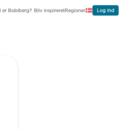
 er Boblberg?
Bliv inspireret
Regioner
Log ind