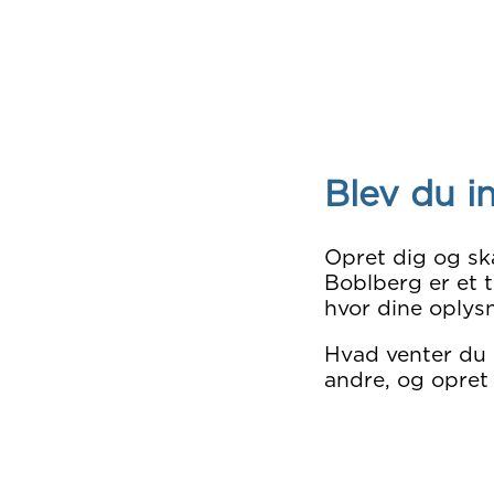
Blev du i
Opret dig og sk
Boblberg er et t
hvor dine oplysn
Hvad venter du
andre, og opret 