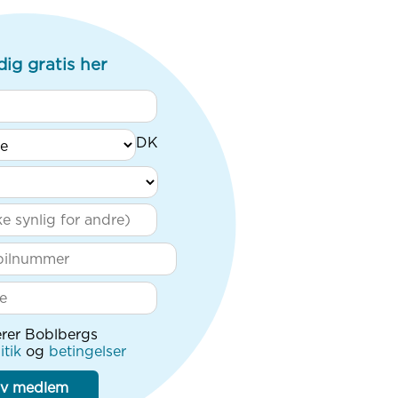
dig gratis her
rer Boblbergs
itik
og
betingelser
iv medlem