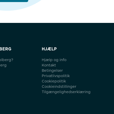
BERG
HJÆLP
blberg?
Hjælp og info
berg
Kontakt
Betingelser
Privatlivspolitik
Cookiepolitik
Cookieindstillinger
Tilgængelighedserklæring