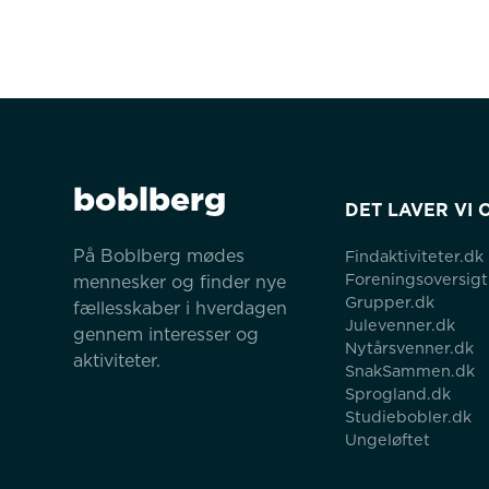
boblberg
DET LAVER VI 
På Boblberg mødes 
Findaktiviteter.dk
Foreningsoversigt
mennesker og finder nye 
Grupper.dk
fællesskaber i hverdagen 
Julevenner.dk
gennem interesser og 
Nytårsvenner.dk
aktiviteter.
SnakSammen.dk
Sprogland.dk
Studiebobler.dk
Ungeløftet