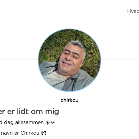
Hvad
chirkou
r er lidt om mig
d dag allesammen ☀️🌞
 navn er Chirkou 🥰