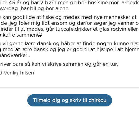
 er 45 år og har 2 børn men de bor hos sine mor .arbejd
 hverdag ,har bil og bor alene.
 kan godt lide at fiske og mødes med nye mennesker at
de ,jeg føler mig lidt ensom og derfor søger jeg venner 
inder til at mødes, går tur,cafe,drikker et glas rødvin eller
p kaffe sammen🤩
 vil gerne lære dansk og håber at finde nogen kunne hj
 med at lære dansk og jeg er god til at hjælpe i alt hje
håndværker .
kriver bare så kan vi skrive sammen og går en tur.
 venlig hilsen
Tilmeld dig og skriv til chirkou