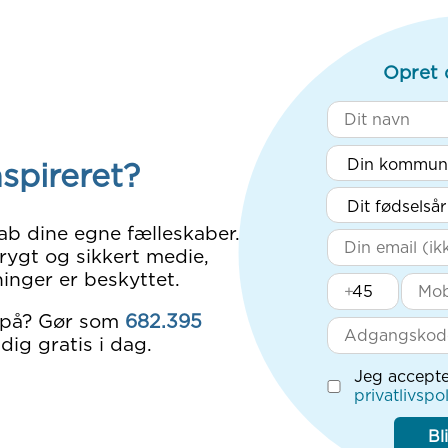
Opret 
nspireret?
ab dine egne fælleskaber.
rygt og sikkert medie,
inger er beskyttet.
+
 på? Gør som
682.395
dig gratis i dag.
Jeg accepte
privatlivspol
Bl