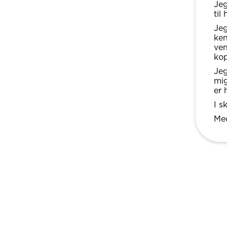
Jeg
til
Jeg
ken
ven
ko
Jeg
mig
er 
I s
Med