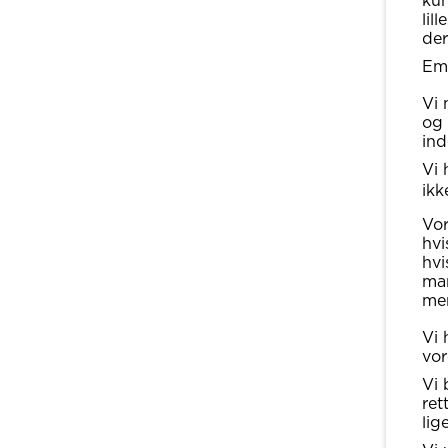
kun
lil
der
Emi
Vi 
og 
ind
Vi 
ikk
Vor
hvi
hvi
man
mer
Vi 
vor
Vi 
ret
lig