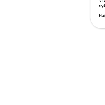
Vi 
rig
Hej