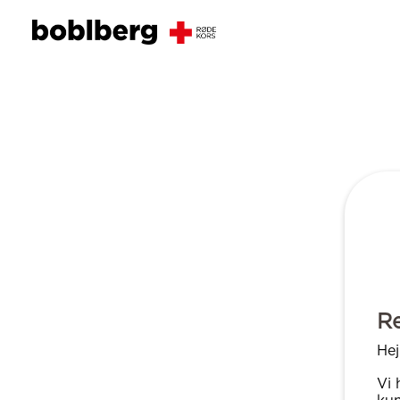
R
Hej
Vi 