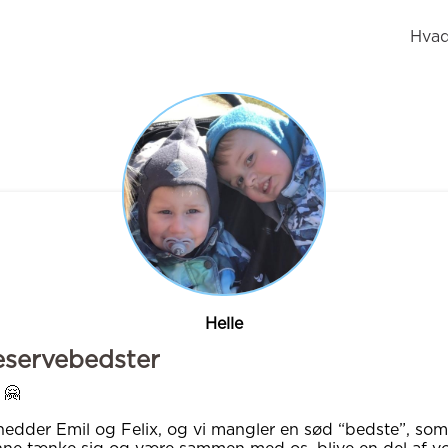
Hvad
Helle
eservebedster
 🤗
hedder Emil og Felix, og vi mangler en sød “bedste”, som