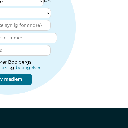
rer Boblbergs
itik
og
betingelser
iv medlem