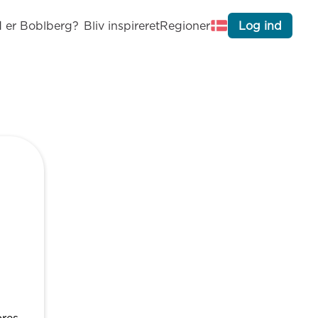
 er Boblberg?
Bliv inspireret
Regioner
Log ind