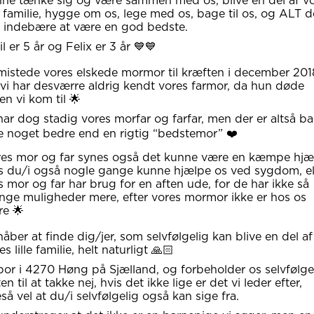
ne tænke sig og være sammen med os, blive en del af v
le familie, hygge om os, lege med os, bage til os, og ALT d
 indebære at være en god bedste.
l er 5 år og Felix er 3 år 💙💙
mistede vores elskede mormor til kræften i december 201
vi har desværre aldrig kendt vores farmor, da hun døde
en vi kom til 🌟
har dog stadig vores morfar og farfar, men der er altså ba
e noget bedre end en rigtig “bedstemor” ❤️
es mor og far synes også det kunne være en kæmpe hjæ
s du/i også nogle gange kunne hjælpe os ved sygdom, el
s mor og far har brug for en aften ude, for de har ikke så
ge muligheder mere, efter vores mormor ikke er hos os
e 🌟
håber at finde dig/jer, som selvfølgelig kan blive en del af
es lille familie, helt naturligt 🙏🏻
bor i 4270 Høng på Sjælland, og forbeholder os selvfølge
ten til at takke nej, hvis det ikke lige er det vi leder efter,
eså vel at du/i selvfølgelig også kan sige fra.