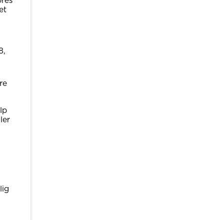
ores
et
8,
re
lp
ler
lig