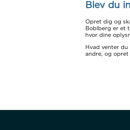
Blev du i
Opret dig og sk
Boblberg er et t
hvor dine oplysn
Hvad venter du
andre, og opret 