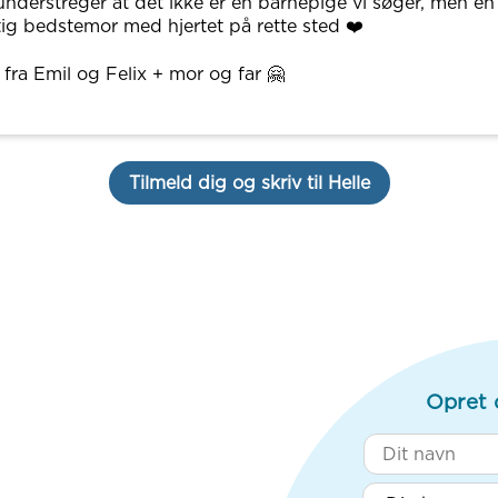
understreger at det ikke er en barnepige vi søger, men en
tig bedstemor med hjertet på rette sted ❤️
 fra Emil og Felix + mor og far 🤗
Tilmeld dig og skriv til Helle
Opret 