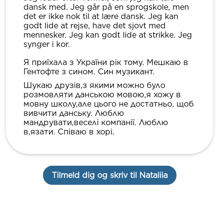
dansk med. Jeg går på en sprogskole, men
det er ikke nok til at lære dansk. Jeg kan
godt lide at rejse, have det sjovt med
mennesker. Jeg kan godt lide at strikke. Jeg
synger i kor.
Я приїхала з України рік тому. Мешкаю в
Гентофте з сином. Син музикант.
Шукаю друзів,з якими можно було
розмовляти данською мовою,я хожу в
мовну школу,але цього не достатньо, щоб
вивчити данську. Люблю
мандрувати,веселі компанії. Люблю
в,язати. Співаю в хорі.
Tilmeld dig og skriv til Nataliia