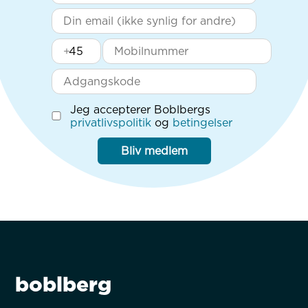
+
Jeg accepterer Boblbergs
privatlivspolitik
og
betingelser
Bliv medlem
boblberg