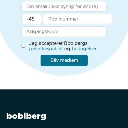
+
Jeg accepterer Boblbergs
privatlivspolitik
og
betingelser
Bliv medlem
boblberg