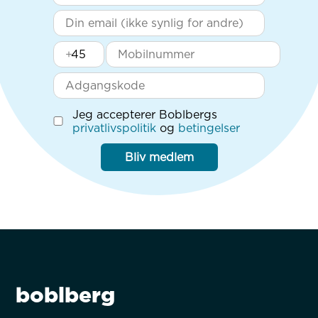
+
Jeg accepterer Boblbergs
privatlivspolitik
og
betingelser
Bliv medlem
boblberg