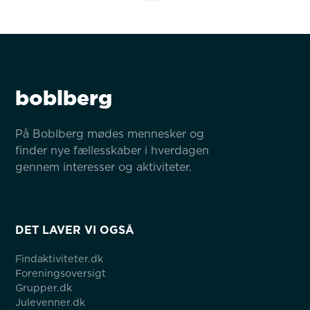
boblberg
På Boblberg mødes mennesker og 
finder nye fællesskaber i hverdagen 
gennem interesser og aktiviteter.
DET LAVER VI OGSÅ
Findaktiviteter.dk
Foreningsoversigt
Grupper.dk
Julevenner.dk