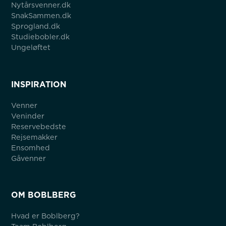
Nytårsvenner.dk
SnakSammen.dk
Sprogland.dk
Studiebobler.dk
Ungeløftet
INSPIRATION
Venner
Veninder
Reservebedste
Rejsemakker
Ensomhed
Gåvenner
OM BOBLBERG
Hvad er Boblberg?