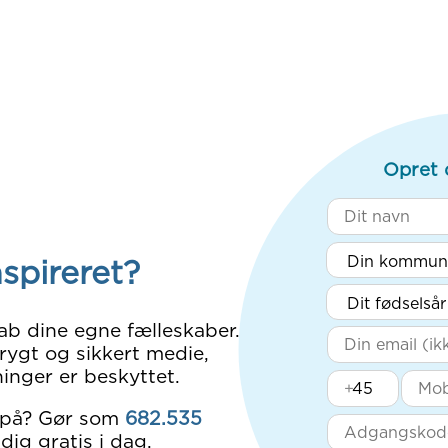
Opret 
nspireret?
ab dine egne fælleskaber.
rygt og sikkert medie,
inger er beskyttet.
+
 på? Gør som
682.535
dig gratis i dag.