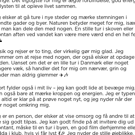
nge. Det vigtigste for mig er ægte forbindelse, god ener
lysten til at opleve livet sammen.
 elsker at gå ture i nye steder og mærke stemningen i
ndte gader og byer. Naturen betyder meget for mig, isæ
 man kan dele den med nogen. En stille tur i skoven eller
ntan aften ved vandet kan være mere værd end en hel fe

ik og rejser er to ting, der virkelig gør mig glad. Jeg
mmer om at rejse med nogen, der også elsker at opdage
den. Uanset om det er en lille tur i Danmark eller noget
gere væk, så handler det for mig om nærvær, grin og
der man aldrig glemmer ✈️🎶
rt fylder også i mit liv – jeg kan godt lide at bevæge mig
 også bare at mærke kroppen og energien. Jeg er typen
 altid er klar på at prøve noget nyt, og jeg nyder når der
r noget omkring mig.
 er en person, der elsker at vise omsorg og få andre til at
e sig godt tilpas. Jeg kan godt finde på at invitere dig ud
ntant, måske til en tur i byen, en god film derhjemme elle
da i klub, hvis vi får lyst 💃🎉 Jeg nyder de stille øjeblikke,