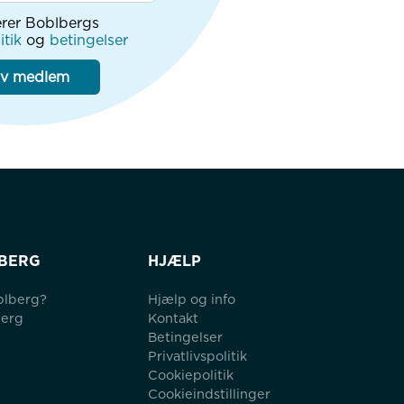
rer Boblbergs
itik
og
betingelser
iv medlem
BERG
HJÆLP
blberg?
Hjælp og info
berg
Kontakt
Betingelser
Privatlivspolitik
Cookiepolitik
Cookieindstillinger