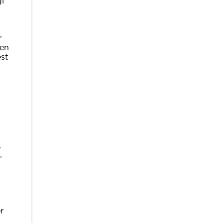
gi
r
 en
st
,
,
r