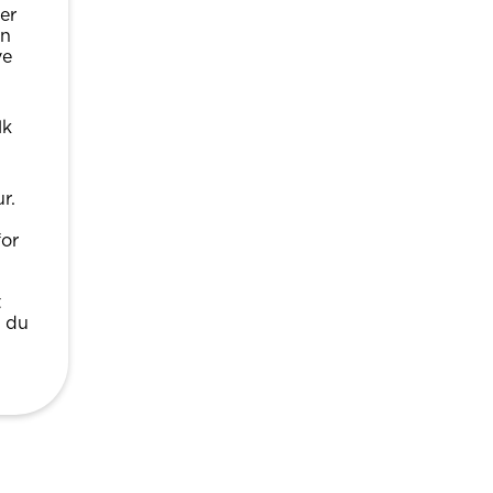
er
an
ve
lk
r.
for
t
m du