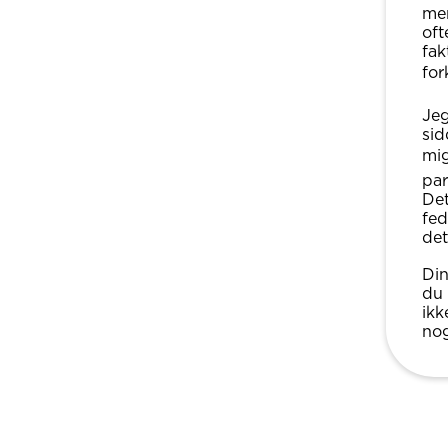
men
oft
fak
for
Jeg
sid
mig
par
Det
fed
det
Din
du 
ikk
nog