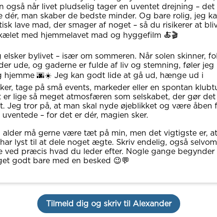
 også når livet pludselig tager en uventet drejning – det 
e dér, man skaber de bedste minder. Og bare rolig, jeg k
tisk lave mad, der smager af noget – så du risikerer at bli
kælet med hjemmelavet mad og hyggefilm 🍝🎬
 elsker bylivet – især om sommeren. Når solen skinner, fo
der ude, og gaderne er fulde af liv og stemning, føler jeg
 hjemme 🌆☀️ Jeg kan godt lide at gå ud, hænge ud i
ker, tage på små events, markeder eller en spontan klubtu
 er lige så meget atmosfæren som selskabet, der gør det
t. Jeg tror på, at man skal nyde øjeblikket og være åben 
 uventede – for det er dér, magien sker.
 alder må gerne være tæt på min, men det vigtigste er, a
har lyst til at dele noget ægte. Skriv endelig, også selvo
e ved præcis hvad du leder efter. Nogle gange begynder
et godt bare med en besked 😉💬
Tilmeld dig og skriv til Alexander