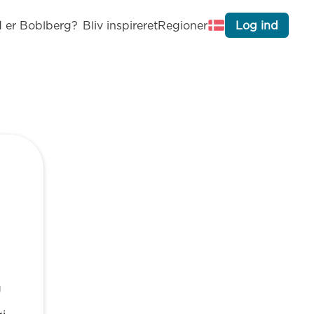
 er Boblberg?
Bliv inspireret
Regioner
Log ind
g