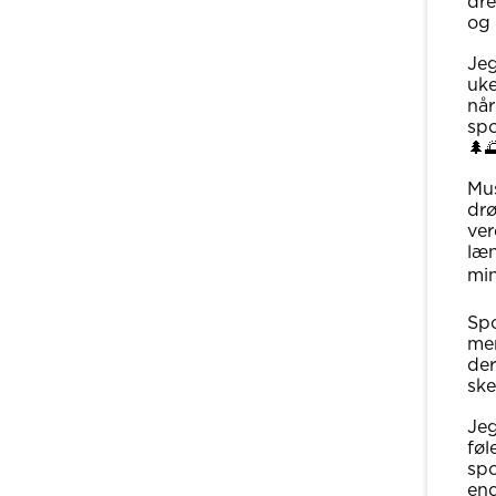
dre
og 
Jeg
uke
når
spo
🌲
Mus
drø
ver
læn
min
Spo
men
der
ske
Jeg
føl
spo
end