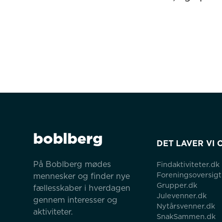
boblberg
DET LAVER VI 
På Boblberg mødes 
Findaktiviteter.dk
Foreningsoversigt
mennesker og finder nye 
Grupper.dk
fællesskaber i hverdagen 
Julevenner.dk
gennem interesser og 
Nytårsvenner.dk
aktiviteter.
SnakSammen.dk