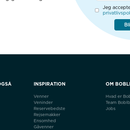
Jeg accepte
privatlivspol
Bl
OGSÅ
INSPIRATION
OM BOBL
Venner
Hvad er Bo
Veninder
Team Bobl
Reservebedste
Jobs
Rejsemakker
Ensomhed
Gåvenner