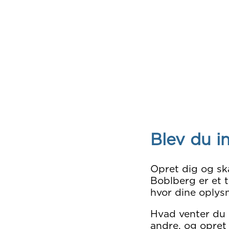
Blev du i
Opret dig og sk
Boblberg er et t
hvor dine oplysn
Hvad venter du
andre, og opret 