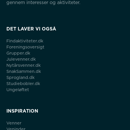
gennem interesser og aktiviteter.
DET LAVER VI OGSÅ
Findaktiviteter.dk
Foreningsoversigt
Grupper.dk
Julevenner.dk
Nytårsvenner.dk
SnakSammen.dk
Sprogland.dk
Studiebobler.dk
Ungeløftet
INSPIRATION
Venner
Veninder