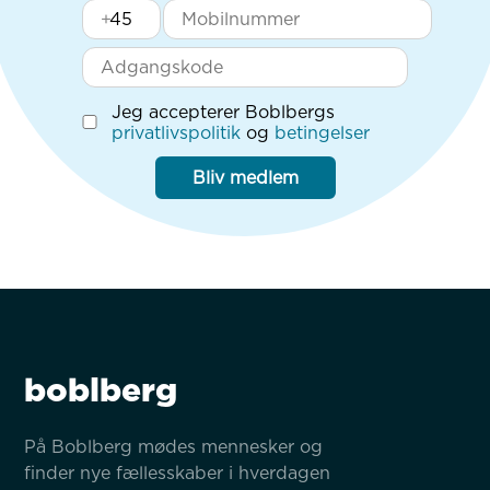
+
Jeg accepterer Boblbergs
privatlivspolitik
og
betingelser
Bliv medlem
boblberg
På Boblberg mødes mennesker og 
finder nye fællesskaber i hverdagen 