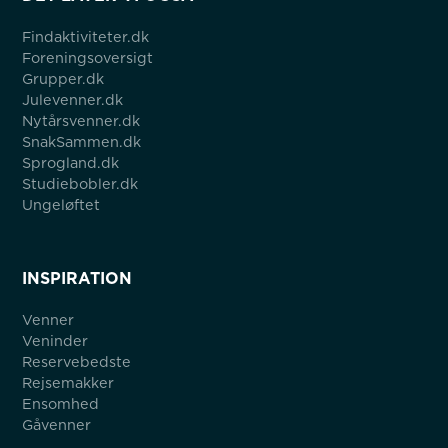
Findaktiviteter.dk
Foreningsoversigt
Grupper.dk
Julevenner.dk
Nytårsvenner.dk
SnakSammen.dk
Sprogland.dk
Studiebobler.dk
Ungeløftet
INSPIRATION
Venner
Veninder
Reservebedste
Rejsemakker
Ensomhed
Gåvenner