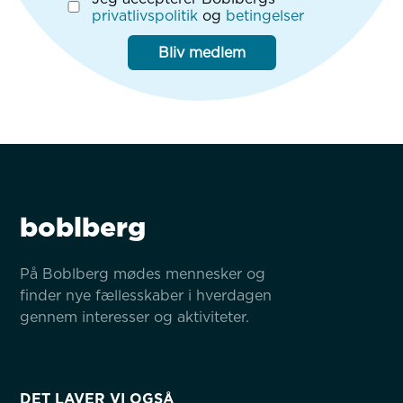
privatlivspolitik
og
betingelser
Bliv medlem
boblberg
På Boblberg mødes mennesker og 
finder nye fællesskaber i hverdagen 
gennem interesser og aktiviteter.
DET LAVER VI OGSÅ