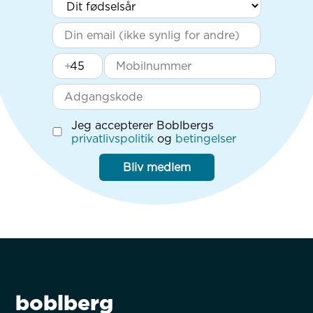
+
Jeg accepterer Boblbergs
privatlivspolitik
og
betingelser
Bliv medlem
boblberg