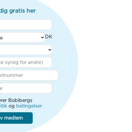
dig gratis her
rer Boblbergs
itik
og
betingelser
iv medlem