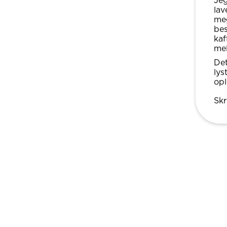
Jeg
lav
meg
bes
kaf
mel
Det
lys
opl
Skr