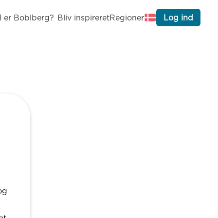
 er Boblberg?
Bliv inspireret
Regioner
Log ind
og