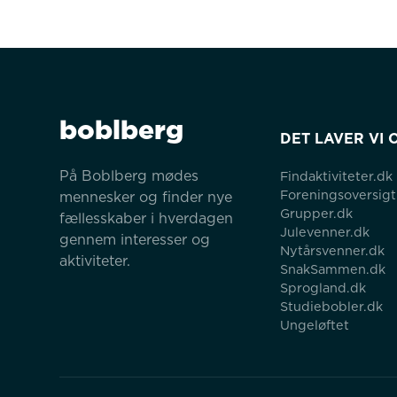
boblberg
DET LAVER VI 
På Boblberg mødes 
Findaktiviteter.dk
Foreningsoversigt
mennesker og finder nye 
Grupper.dk
fællesskaber i hverdagen 
Julevenner.dk
gennem interesser og 
Nytårsvenner.dk
aktiviteter.
SnakSammen.dk
Sprogland.dk
Studiebobler.dk
Ungeløftet