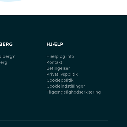
BERG
HJÆLP
blberg?
Hjælp og info
berg
Kontakt
Betingelser
Privatlivspolitik
Cookiepolitik
Cookieindstillinger
Tilgængelighedserklæring