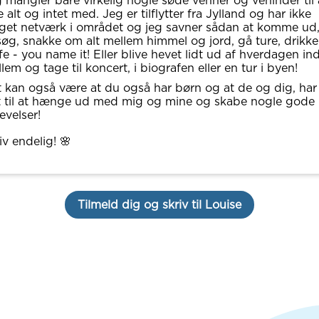
 mangler bare virkelig nogle søde venner og veninder til 
e alt og intet med. Jeg er tilflytter fra Jylland og har ikke
et netværk i området og jeg savner sådan at komme ud,
øg, snakke om alt mellem himmel og jord, gå ture, drikke
fe - you name it! Eller blive hevet lidt ud af hverdagen ind
lem og tage til koncert, i biografen eller en tur i byen!
 kan også være at du også har børn og at de og dig, har
t til at hænge ud med mig og mine og skabe nogle gode
evelser!
iv endelig! 🌸
Tilmeld dig og skriv til Louise