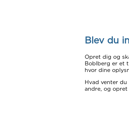
Blev du i
Opret dig og sk
Boblberg er et t
hvor dine oplysn
Hvad venter du
andre, og opret 