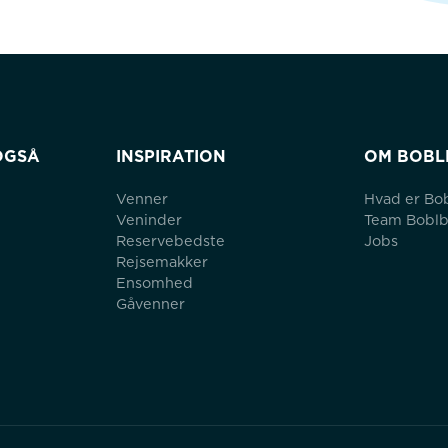
OGSÅ
INSPIRATION
OM BOBL
Venner
Hvad er Bo
Veninder
Team Bobl
Reservebedste
Jobs
Rejsemakker
Ensomhed
Gåvenner