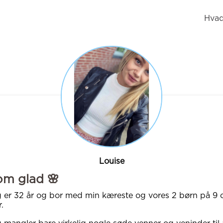
Hvad
Louise
om glad 🌸
 er 32 år og bor med min kæreste og vores 2 børn på 9 
r.