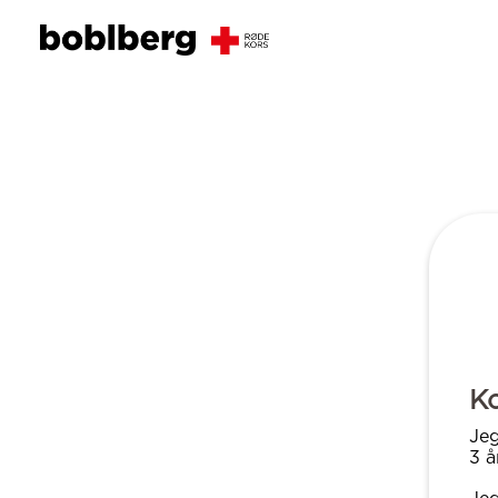
K
Jeg
3 å