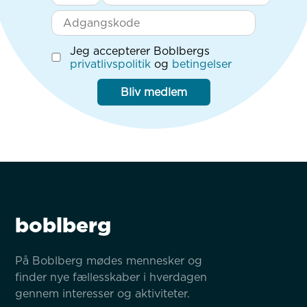
Jeg accepterer Boblbergs
privatlivspolitik
og
betingelser
Bliv medlem
boblberg
På Boblberg mødes mennesker og 
finder nye fællesskaber i hverdagen 
gennem interesser og aktiviteter.