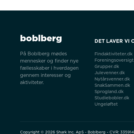
boblberg
DET LAVER VI 
På Boblberg mødes 
Findaktiviteter.dk
Foreningsoversigt
mennesker og finder nye 
Grupper.dk
fællesskaber i hverdagen 
Julevenner.dk
gennem interesser og 
Nytårsvenner.dk
aktiviteter.
SnakSammen.dk
Sprogland.dk
Studiebobler.dk
Ungeløftet
Copyright ©
2026
Shark Inc. ApS - Boblberg - CVR: 33591