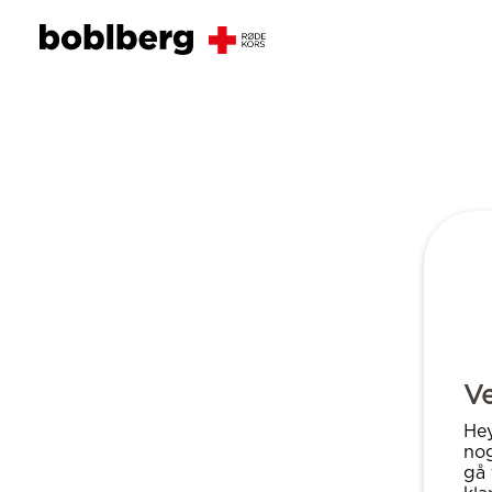
Ve
Hey
nog
gå 