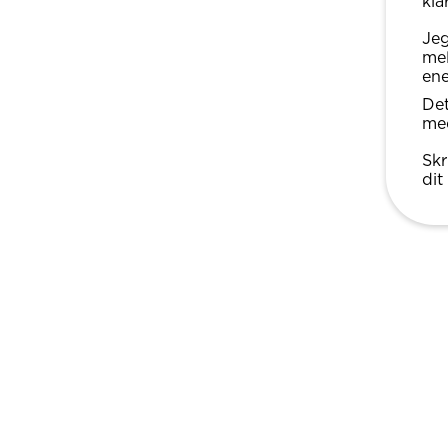
klar
Jeg
mel
ene
Det
med
Skr
dit 