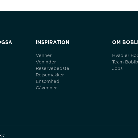
OGSÅ
INSPIRATION
OM BOBL
Venner
Hvad er Bo
Veninder
Team Bobl
Reservebedste
Jobs
Rejsemakker
Ensomhed
Gåvenner
497