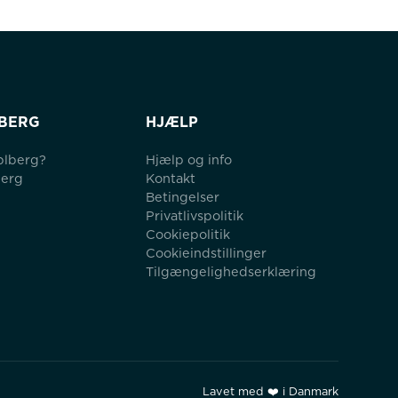
BERG
HJÆLP
blberg?
Hjælp og info
berg
Kontakt
Betingelser
Privatlivspolitik
Cookiepolitik
Cookieindstillinger
Tilgængelighedserklæring
Lavet med ❤️ i Danmark