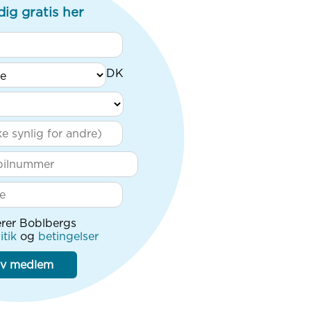
dig gratis her
rer Boblbergs
itik
og
betingelser
iv medlem