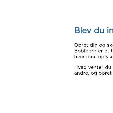
Blev du i
Opret dig og sk
Boblberg er et t
hvor dine oplysn
Hvad venter du
andre, og opret 