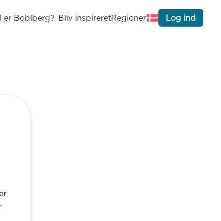
 er Boblberg?
Bliv inspireret
Regioner
Log ind
er
,