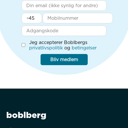
+
Jeg accepterer Boblbergs
privatlivspolitik
og
betingelser
Bliv medlem
boblberg