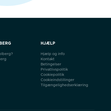
BERG
HJÆLP
blberg?
Hjælp og info
berg
Kontakt
Betingelser
Privatlivspolitik
Cookiepolitik
Cookieindstillinger
Tilgængelighedserklæring