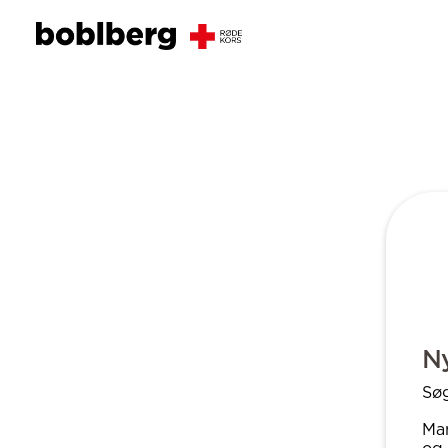
N
Sø
Man