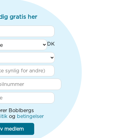
dig gratis her
rer Boblbergs
itik
og
betingelser
iv medlem