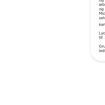
og 
arb
og 
Mid
sel
kan
Lyd
tlf
Gru
led