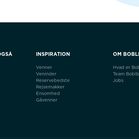
OGSÅ
INSPIRATION
OM BOBL
Venner
Hvad er Bo
Veninder
Team Bobl
Reservebedste
Jobs
Rejsemakker
Ensomhed
Gåvenner