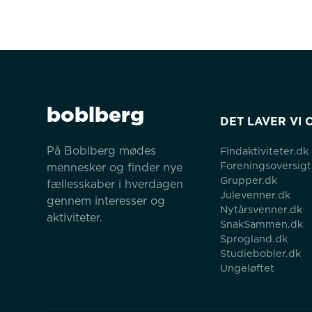
boblberg
DET LAVER VI 
På Boblberg mødes 
Findaktiviteter.dk
Foreningsoversigt
mennesker og finder nye 
Grupper.dk
fællesskaber i hverdagen 
Julevenner.dk
gennem interesser og 
Nytårsvenner.dk
aktiviteter.
SnakSammen.dk
Sprogland.dk
Studiebobler.dk
Ungeløftet