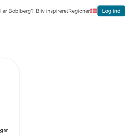
 er Boblberg?
Bliv inspireret
Regioner
Log ind
nger