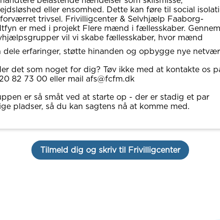
håndtere belastende hændelser som skilsmisse,
ejdsløshed eller ensomhed. Dette kan føre til social isolat
forværret trivsel. Frivilligcenter & Selvhjælp Faaborg-
tfyn er med i projekt Flere mænd i fællesskaber. Genne
vhjælpsgrupper vil vi skabe fællesskaber, hvor mænd
 dele erfaringer, støtte hinanden og opbygge nye netvær
er det som noget for dig? Tøv ikke med at kontakte os p
. 20 82 73 00 eller mail afs@fcfm.dk
ppen er så småt ved at starte op - der er stadig et par
ige pladser, så du kan sagtens nå at komme med.
Tilmeld dig og skriv til Frivilligcenter