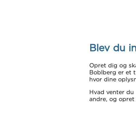
Blev du i
Opret dig og sk
Boblberg er et t
hvor dine oplysn
Hvad venter du
andre, og opret 