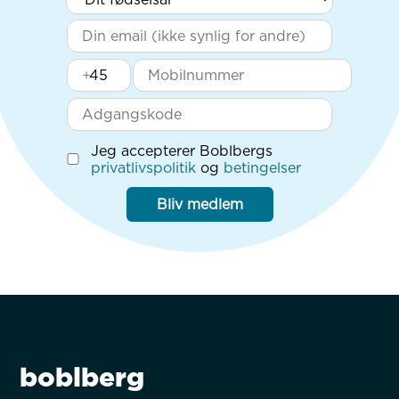
+
Jeg accepterer Boblbergs
privatlivspolitik
og
betingelser
Bliv medlem
boblberg