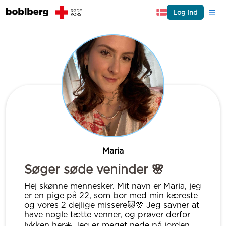
Log ind
Maria
Søger søde veninder 🌸
Hej skønne mennesker. Mit navn er Maria, jeg
er en pige på 22, som bor med min kæreste
og vores 2 dejlige missere🐱🌸 Jeg savner at
have nogle tætte venner, og prøver derfor
lykken her☀️ Jeg er meget nede på jorden,