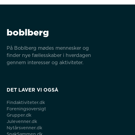
boblberg
På Boblberg mødes mennesker og 
finder nye fællesskaber i hverdagen 
gennem interesser og aktiviteter.
DET LAVER VI OGSÅ
Findaktiviteter.dk
Foreningsoversigt
Grupper.dk
Julevenner.dk
Nytårsvenner.dk
SnakSammen.dk