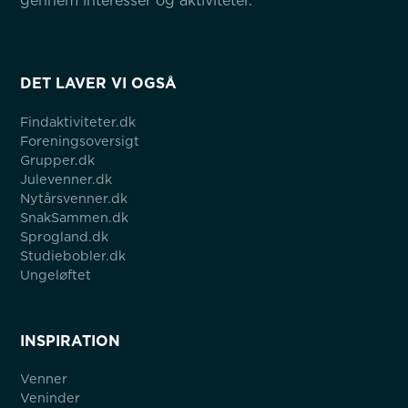
gennem interesser og aktiviteter.
DET LAVER VI OGSÅ
Findaktiviteter.dk
Foreningsoversigt
Grupper.dk
Julevenner.dk
Nytårsvenner.dk
SnakSammen.dk
Sprogland.dk
Studiebobler.dk
Ungeløftet
INSPIRATION
Venner
Veninder