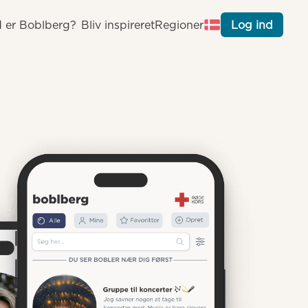
 er Boblberg?
Bliv inspireret
Regioner
Log ind