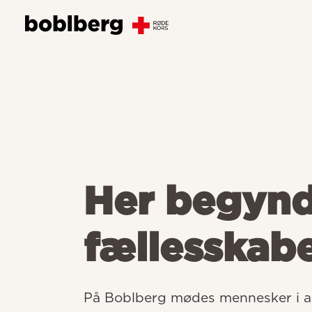
Her begyn
fællesskab
På Boblberg mødes mennesker i all