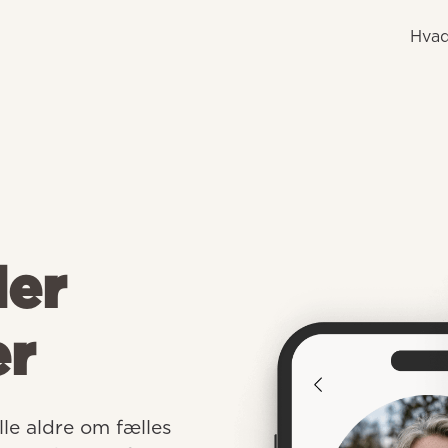
Hvad
der
er
e aldre om fælles 