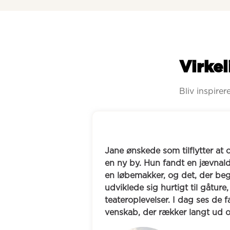
Virkel
Bliv inspire
pbygge nye relationer i 
Efter en flytning savnede
ende kvinde, der søgte 
hverdagen. På Boblberg f
ndte som løbeture, 
Dorthe, og de fandt hurti
, middage og 
de et tæt venskab, hvor d
ast og har opbygget et 
cafébesøg, oplevelser og
ver løbeskoene.
plads til både hverdag 