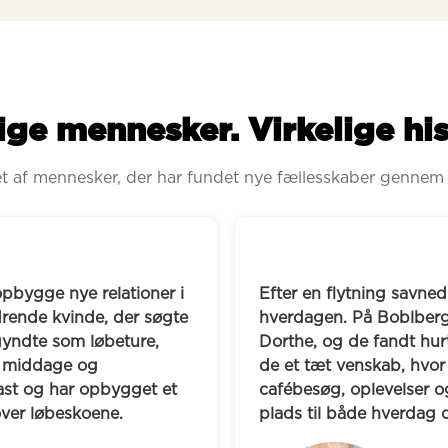
ige mennesker. Virkelige his
ret af mennesker, der har fundet nye fællesskaber gennem
 Tina nye veninder i 
Anne-Mette oplev
ik hun kontakt til Anne-
et tomrum, hvor h
gt en særlig kemi. I dag har 
med. På Boblberg
e mødes jævnligt til 
til en tæt gruppe 
 gode samtaler, og hvor der er 
børn på samme alde
og nærvær.
og andre fælles ak