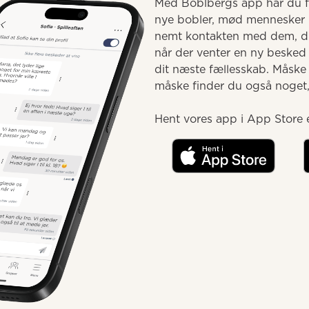
Med Boblbergs app har du fæ
nye bobler, mød mennesker 
nemt kontakten med dem, du 
når der venter en ny besked e
dit næste fællesskab. Måske
måske finder du også noget, d
Hent vores app i App Store e