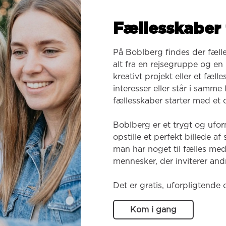
Fællesskaber 
På Boblberg findes der fæll
alt fra en rejsegruppe og en k
kreativt projekt eller et fæl
interesser eller står i samme
fællesskaber starter med et o
Boblberg er et trygt og ufor
opstille et perfekt billede af
man har noget til fælles med
mennesker, der inviterer andr
Det er gratis, uforpligtende 
Kom i gang