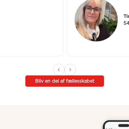
na
år
Bliv en del af fællesskabet