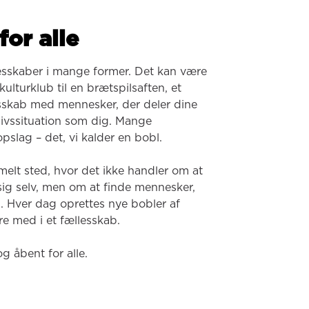
for alle
esskaber i mange former. Det kan være 
ulturklub til en brætspilsaften, et 
lesskab med mennesker, der deler dine 
 livssituation som dig. Mange 
pslag – det, vi kalder en bobl.

melt sted, hvor det ikke handler om at 
 sig selv, men om at finde mennesker, 
. Hver dag oprettes nye bobler af 
e med i et fællesskab.

og åbent for alle.