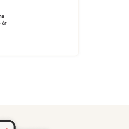
Anne-Mette
46 år