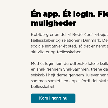
Én app. Ét login. Fl
muligheder
Boblberg er en del af Røde Kors' arbejde 
fællesskaber og relationer i Danmark. Der
sociale initiativer ét sted, så det er nemt
aktiviteter og fællesskaber. 

Med ét login kan du udforske lokale fælle
en snak gennem SnakSammen, træne dansk
selskab i højtiderne gennem Julevenner o
sammen samlet i én app – fordi det skal v
fællesskabet.
Kom i gang nu