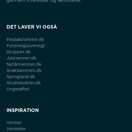
gennem interesser og aktiviteter.
DET LAVER VI OGSÅ
Findaktiviteter.dk
Foreningsoversigt
Grupper.dk
Julevenner.dk
Nytårsvenner.dk
SnakSammen.dk
Sprogland.dk
Studiebobler.dk
Ungeløftet
INSPIRATION
Venner
Veninder